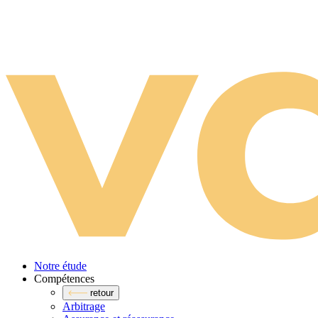
Notre étude
Compé­tences
retour
Arbitrage