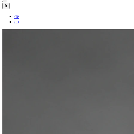
fr
de
en