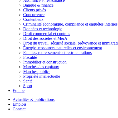
Assurance et réassurance
Banque & finance
Clients privés
Concurrence
Contentieux
Criminalité économique, compliance et enquêtes internes
Données et technologie
Droit commercial et contrats
Droit des sociétés et M&A
Droit du travail, sécurité sociale, prévoyance et immigrat
Énergie, ressources naturelles et environnement
Faillites, redressements et restructurations
Fiscalité
Immobilier et construction
Marchés des capitaux
Marchés publics
Propriété intellectuelle
Santé
Sport
Equipe
Actualités & publications
Emplois
Contact