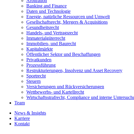
Arbitration
Banking and Finance
Daten und Technologie
Energie, natürliche Ressourcen und Umwelt
Gesellschaftsrecht, Mergers & Acquisitions
Gesundheitsrecht
Handels- und Vertragsrecht
Immaterialgüterrecht
Immobilien- und Baurecht
Kapitalmärkte
Öffentlicher Sektor und Beschaffungen
Privatkunden
Prozessführung
Restrukturierungen, Insolvenz und Asset Recovery
Sportrecht
Steuern
Versicherungen und Rückversicherungen
Wettbewerbs- und Kartellrecht
Wirtschaftsstrafrecht, Compliance und interne Untersuc
Team
News & Insights
Karriere
Kontakt