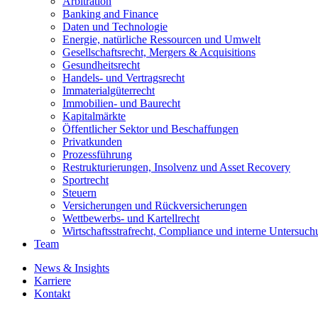
Arbitration
Banking and Finance
Daten und Technologie
Energie, natürliche Ressourcen und Umwelt
Gesellschaftsrecht, Mergers & Acquisitions
Gesundheitsrecht
Handels- und Vertragsrecht
Immaterialgüterrecht
Immobilien- und Baurecht
Kapitalmärkte
Öffentlicher Sektor und Beschaffungen
Privatkunden
Prozessführung
Restrukturierungen, Insolvenz und Asset Recovery
Sportrecht
Steuern
Versicherungen und Rückversicherungen
Wettbewerbs- und Kartellrecht
Wirtschaftsstrafrecht, Compliance und interne Untersuc
Team
News & Insights
Karriere
Kontakt