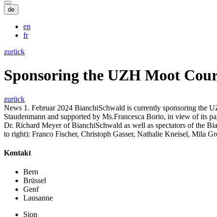
de
en
fr
zurück
Sponsoring the UZH Moot Cou
zurück
News
1. Februar 2024
BianchiSchwald is currently sponsoring the 
Staudenmann and supported by Ms.Francesca Borio, in view of its part
Dr. Richard Meyer of BianchiSchwald as well as spectators of the B
to right): Franco Fischer, Christoph Gasser, Nathalie Kneisel, Mila
Kontakt
Bern
Brüssel
Genf
Lausanne
Sion