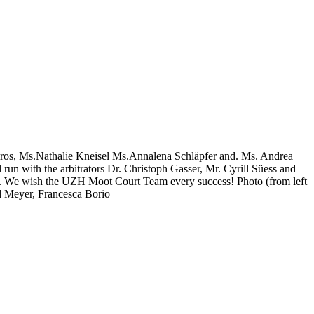
nros, Ms.Nathalie Kneisel Ms.Annalena Schläpfer and. Ms. Andrea
run with the arbitrators Dr. Christoph Gasser, Mr. Cyrill Süess and
24. We wish the UZH Moot Court Team every success! Photo (from left
rd Meyer, Francesca Borio