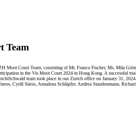
rt Team
UZH Moot Court Team, consisting of Mr. Franco Fischer, Ms. Mila Grö
icipation in the Vis Moot Court 2024 in Hong Kong. A successful trial 
ianchiSchwald team took place in our Zurich office on January 31, 20
 Grönros, Cyrill Süess, Annalena Schläpfer, Andrea Staudenmann, Richa