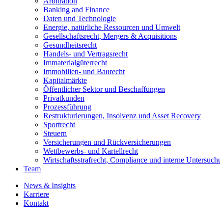
Arbitration
Banking and Finance
Daten und Technologie
Energie, natürliche Ressourcen und Umwelt
Gesellschaftsrecht, Mergers & Acquisitions
Gesundheitsrecht
Handels- und Vertragsrecht
Immaterialgüterrecht
Immobilien- und Baurecht
Kapitalmärkte
Öffentlicher Sektor und Beschaffungen
Privatkunden
Prozessführung
Restrukturierungen, Insolvenz und Asset Recovery
Sportrecht
Steuern
Versicherungen und Rückversicherungen
Wettbewerbs- und Kartellrecht
Wirtschaftsstrafrecht, Compliance und interne Untersuc
Team
News & Insights
Karriere
Kontakt