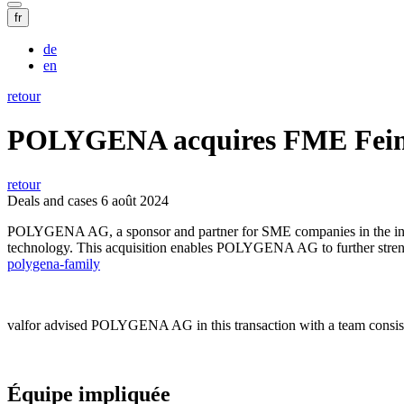
fr
de
en
retour
POLYGENA acquires FME Fei
retour
Deals and cases
6 août 2024
POLYGENA AG, a sponsor and partner for SME companies in the indus
technology. This acquisition enables POLYGENA AG to further strengt
polygena-family
valfor advised POLYGENA AG in this transaction with a team consis
Équipe impliquée