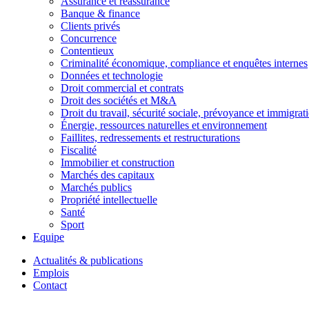
Assurance et réassurance
Banque & finance
Clients privés
Concurrence
Contentieux
Criminalité économique, compliance et enquêtes internes
Données et technologie
Droit commercial et contrats
Droit des sociétés et M&A
Droit du travail, sécurité sociale, prévoyance et immigrat
Énergie, ressources naturelles et environnement
Faillites, redressements et restructurations
Fiscalité
Immobilier et construction
Marchés des capitaux
Marchés publics
Propriété intellectuelle
Santé
Sport
Equipe
Actualités & publications
Emplois
Contact