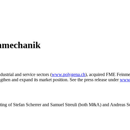
nmechanik
trial and service sectors (
www.polygena.ch
), acquired FME Feinmec
hen and expand its market position. See the press release under
www.h
ting of Stefan Scherrer and Samuel Streuli (both M&A) and Andreas Su