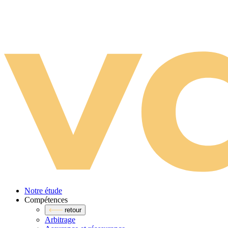
Notre étude
Compé­tences
retour
Arbitrage