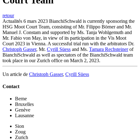
Court Team
retour
Actualités
6 mars 2023
BianchiSchwald is currently sponsoring the
HSG Moot Court Team, consisting of Mr. Filippo Börner and Mr.
Manuel J. Constam and supported by Ms. Tanja Wohlgemuth and
Mr. Fabio von May, in view of its participation in the Vis Moot
Court 2023 in Vienna. A successful trial run with the arbitrators Dr.
Christoph Gasser
, Mr.
Cyrill Süess
and Ms.
Tamara Rechsteiner
of
BianchiSchwald as well as spectators of the BianchiSchwald team
took place in our Zurich office on March 2, 2023.
Un article de
Christoph Gasser
,
Cyrill Süess
Contact
Berne
Bruxelles
Genève
Lausanne
Sion
Zoug
Zurich