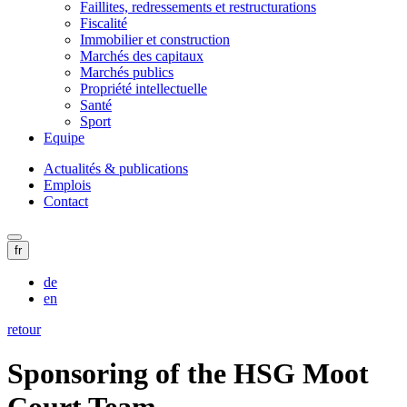
Faillites, redressements et restructurations
Fiscalité
Immobilier et construction
Marchés des capitaux
Marchés publics
Propriété intellectuelle
Santé
Sport
Equipe
Actualités & publications
Emplois
Contact
fr
de
en
retour
Sponsoring of the HSG Moot