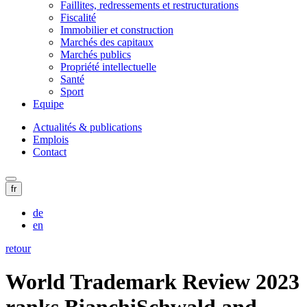
Faillites, redressements et restructurations
Fiscalité
Immobilier et construction
Marchés des capitaux
Marchés publics
Propriété intellectuelle
Santé
Sport
Equipe
Actualités & publications
Emplois
Contact
fr
de
en
retour
World Trademark Review 2023