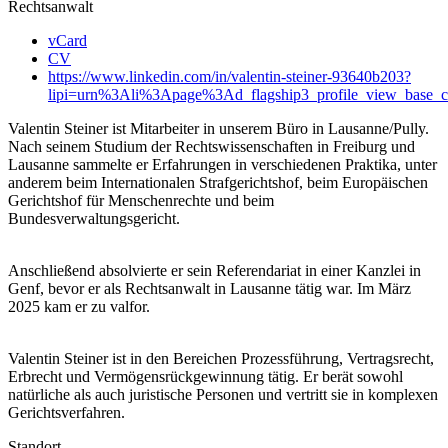
Rechtsanwalt
vCard
CV
https://www.linkedin.com/in/valentin-steiner-93640b203?
lipi=urn%3Ali%3Apage%3Ad_flagship3_profile_view_ba
Valentin Steiner ist Mitarbeiter in unserem Büro in Lausanne/Pully.
Nach seinem Studium der Rechtswissenschaften in Freiburg und
Lausanne sammelte er Erfahrungen in verschiedenen Praktika, unter
anderem beim Internationalen Strafgerichtshof, beim Europäischen
Gerichtshof für Menschenrechte und beim
Bundesverwaltungsgericht.
Anschließend absolvierte er sein Referendariat in einer Kanzlei in
Genf, bevor er als Rechtsanwalt in Lausanne tätig war. Im März
2025 kam er zu valfor.
Valentin Steiner ist in den Bereichen Prozessführung, Vertragsrecht,
Erbrecht und Vermögensrückgewinnung tätig. Er berät sowohl
natürliche als auch juristische Personen und vertritt sie in komplexen
Gerichtsverfahren.
Standort