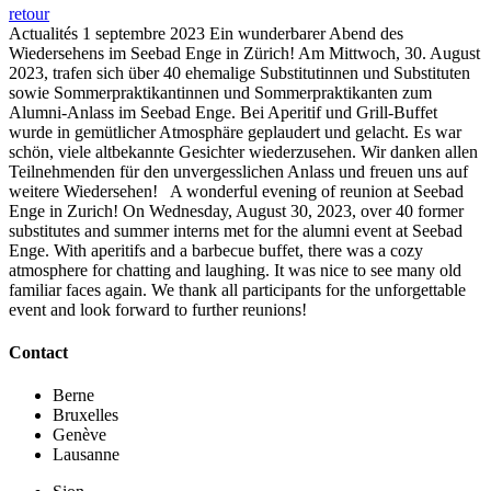
retour
Actualités
1 septembre 2023
Ein wunderbarer Abend des
Wiedersehens im Seebad Enge in Zürich! Am Mittwoch, 30. August
2023, trafen sich über 40 ehemalige Substitutinnen und Substituten
sowie Sommerpraktikantinnen und Sommerpraktikanten zum
Alumni-Anlass im Seebad Enge. Bei Aperitif und Grill-Buffet
wurde in gemütlicher Atmosphäre geplaudert und gelacht. Es war
schön, viele altbekannte Gesichter wiederzusehen. Wir danken allen
Teilnehmenden für den unvergesslichen Anlass und freuen uns auf
weitere Wiedersehen! A wonderful evening of reunion at Seebad
Enge in Zurich! On Wednesday, August 30, 2023, over 40 former
substitutes and summer interns met for the alumni event at Seebad
Enge. With aperitifs and a barbecue buffet, there was a cozy
atmosphere for chatting and laughing. It was nice to see many old
familiar faces again. We thank all participants for the unforgettable
event and look forward to further reunions!
Contact
Berne
Bruxelles
Genève
Lausanne