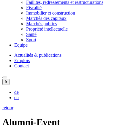
Faillites, redressements et restructurations
Fiscalité
Immobilier et construction
Marchés des capitaux
Marchés publics
Propriété intellectuelle
Santé
Sport
Equipe
Actualités & publications
Emplois
Contact
fr
de
en
retour
Alumni-Event