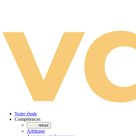
Notre étude
Compé­tences
retour
Arbitrage