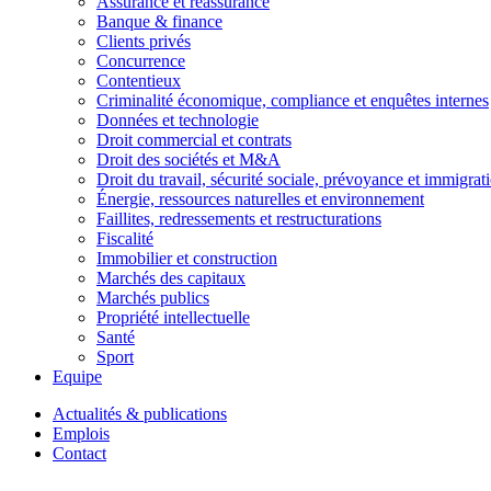
Assurance et réassurance
Banque & finance
Clients privés
Concurrence
Contentieux
Criminalité économique, compliance et enquêtes internes
Données et technologie
Droit commercial et contrats
Droit des sociétés et M&A
Droit du travail, sécurité sociale, prévoyance et immigrat
Énergie, ressources naturelles et environnement
Faillites, redressements et restructurations
Fiscalité
Immobilier et construction
Marchés des capitaux
Marchés publics
Propriété intellectuelle
Santé
Sport
Equipe
Actualités & publications
Emplois
Contact